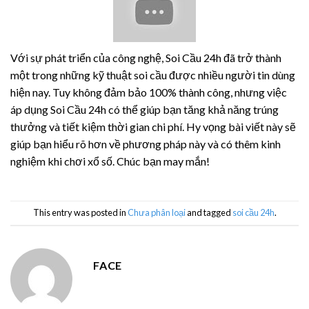
Với sự phát triển của công nghệ, Soi Cầu 24h đã trở thành
một trong những kỹ thuật soi cầu được nhiều người tin dùng
hiện nay. Tuy không đảm bảo 100% thành công, nhưng việc
áp dụng Soi Cầu 24h có thể giúp bạn tăng khả năng trúng
thưởng và tiết kiệm thời gian chi phí. Hy vọng bài viết này sẽ
giúp bạn hiểu rõ hơn về phương pháp này và có thêm kinh
nghiệm khi chơi xổ số. Chúc bạn may mắn!
This entry was posted in
Chưa phân loại
and tagged
soi cầu 24h
.
FACE