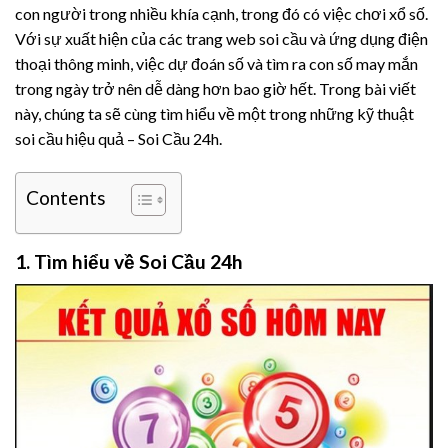
con người trong nhiều khía cạnh, trong đó có việc chơi xổ số.
Với sự xuất hiện của các trang web soi cầu và ứng dụng điện
thoại thông minh, việc dự đoán số và tìm ra con số may mắn
trong ngày trở nên dễ dàng hơn bao giờ hết. Trong bài viết
này, chúng ta sẽ cùng tìm hiểu về một trong những kỹ thuật
soi cầu hiệu quả – Soi Cầu 24h.
Contents
1. Tìm hiểu về Soi Cầu 24h