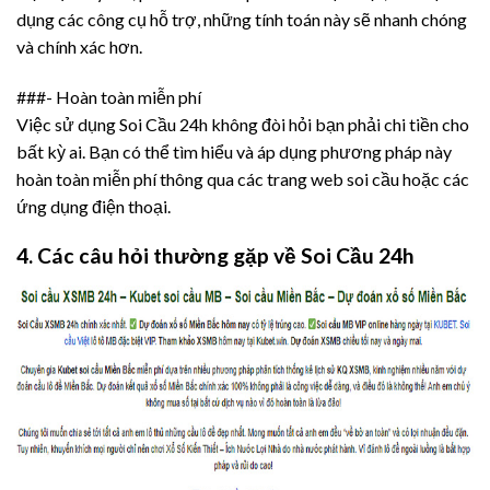
dụng các công cụ hỗ trợ, những tính toán này sẽ nhanh chóng
và chính xác hơn.
###- Hoàn toàn miễn phí
Việc sử dụng Soi Cầu 24h không đòi hỏi bạn phải chi tiền cho
bất kỳ ai. Bạn có thể tìm hiểu và áp dụng phương pháp này
hoàn toàn miễn phí thông qua các trang web soi cầu hoặc các
ứng dụng điện thoại.
4. Các câu hỏi thường gặp về Soi Cầu 24h