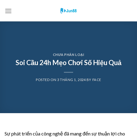
Skip
to
content
CHƯA PHÂN LOẠI
Soi Cầu 24h Mẹo Chơi Số Hiệu Quả
POSTED ON
3 THÁNG 1, 2024
BY
FACE
Sự phát triển của công nghệ đã mang đến sự thuận lợi cho