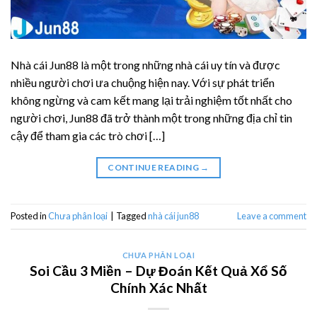
Nhà cái Jun88 là một trong những nhà cái uy tín và được
nhiều người chơi ưa chuộng hiện nay. Với sự phát triển
không ngừng và cam kết mang lại trải nghiệm tốt nhất cho
người chơi, Jun88 đã trở thành một trong những địa chỉ tin
cậy để tham gia các trò chơi […]
CONTINUE READING
→
Posted in
Chưa phân loại
|
Tagged
nhà cái jun88
Leave a comment
CHƯA PHÂN LOẠI
Soi Cầu 3 Miền – Dự Đoán Kết Quả Xổ Số
Chính Xác Nhất