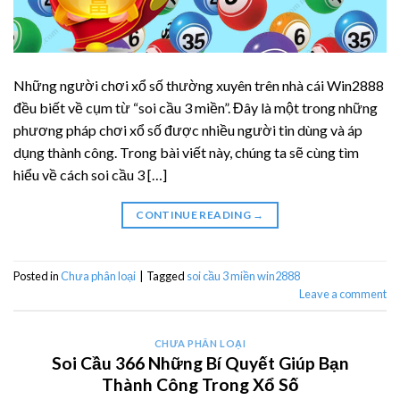
Những người chơi xổ số thường xuyên trên nhà cái Win2888
đều biết về cụm từ “soi cầu 3 miền”. Đây là một trong những
phương pháp chơi xổ số được nhiều người tin dùng và áp
dụng thành công. Trong bài viết này, chúng ta sẽ cùng tìm
hiểu về cách soi cầu 3 […]
CONTINUE READING
→
Posted in
Chưa phân loại
|
Tagged
soi cầu 3 miền win2888
Leave a comment
CHƯA PHÂN LOẠI
Soi Cầu 366 Những Bí Quyết Giúp Bạn
Thành Công Trong Xổ Số