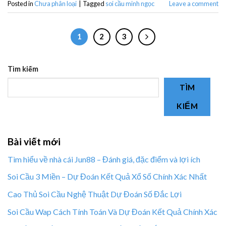
Posted in
Chưa phân loại
|
Tagged
soi cầu minh ngọc
Leave a comment
1
2
3
Tìm kiếm
TÌM
KIẾM
Bài viết mới
Tìm hiểu về nhà cái Jun88 – Đánh giá, đặc điểm và lợi ích
Soi Cầu 3 Miền – Dự Đoán Kết Quả Xổ Số Chính Xác Nhất
Cao Thủ Soi Cầu Nghệ Thuật Dự Đoán Số Đắc Lợi
Soi Cầu Wap Cách Tính Toán Và Dự Đoán Kết Quả Chính Xác