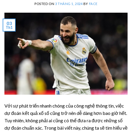
POSTED ON
3 THÁNG 1, 2024
BY
FACE
03
Th1
Với sự phát triển nhanh chóng của công nghệ thông tin, việc
dự đoán kết quả xổ số cũng trở nên dễ dàng hơn bao giờ hết.
Tuy nhiên, không phải ai cũng có thể đưa ra được những số
dự đoán chuẩn xác. Trong bài viết này, chúng ta sẽ tìm hiểu về