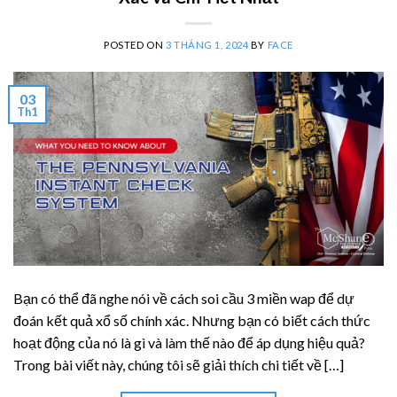
POSTED ON
3 THÁNG 1, 2024
BY
FACE
03
Th1
Bạn có thể đã nghe nói về cách soi cầu 3 miền wap để dự
đoán kết quả xổ số chính xác. Nhưng bạn có biết cách thức
hoạt động của nó là gì và làm thế nào để áp dụng hiệu quả?
Trong bài viết này, chúng tôi sẽ giải thích chi tiết về […]