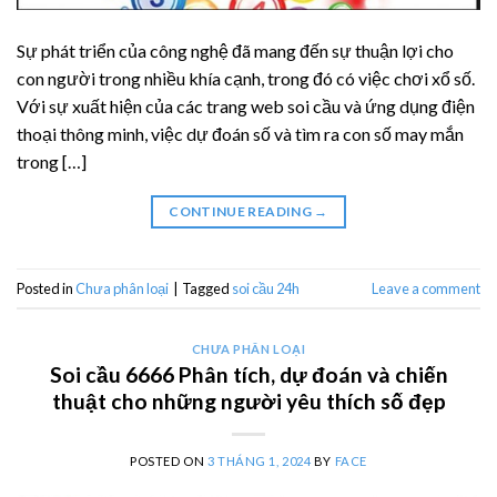
Sự phát triển của công nghệ đã mang đến sự thuận lợi cho
con người trong nhiều khía cạnh, trong đó có việc chơi xổ số.
Với sự xuất hiện của các trang web soi cầu và ứng dụng điện
thoại thông minh, việc dự đoán số và tìm ra con số may mắn
trong […]
CONTINUE READING
→
Posted in
Chưa phân loại
|
Tagged
soi cầu 24h
Leave a comment
CHƯA PHÂN LOẠI
Soi cầu 6666 Phân tích, dự đoán và chiến
thuật cho những người yêu thích số đẹp
POSTED ON
3 THÁNG 1, 2024
BY
FACE