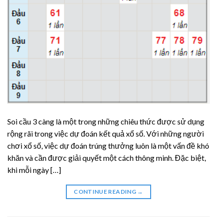
Soi cầu 3 càng là một trong những chiêu thức được sử dụng
rộng rãi trong việc dự đoán kết quả xổ số. Với những người
chơi xổ số, việc dự đoán trúng thưởng luôn là một vấn đề khó
khăn và cần được giải quyết một cách thông minh. Đặc biệt,
khi mỗi ngày […]
CONTINUE READING
→