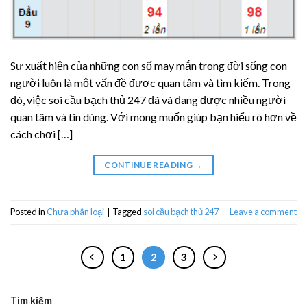
Sự xuất hiện của những con số may mắn trong đời sống con
người luôn là một vấn đề được quan tâm và tìm kiếm. Trong
đó, việc soi cầu bạch thủ 247 đã và đang được nhiều người
quan tâm và tin dùng. Với mong muốn giúp bạn hiểu rõ hơn về
cách chơi […]
CONTINUE READING
→
Posted in
Chưa phân loại
|
Tagged
soi cầu bạch thủ 247
Leave a comment
1
2
3
Tìm kiếm