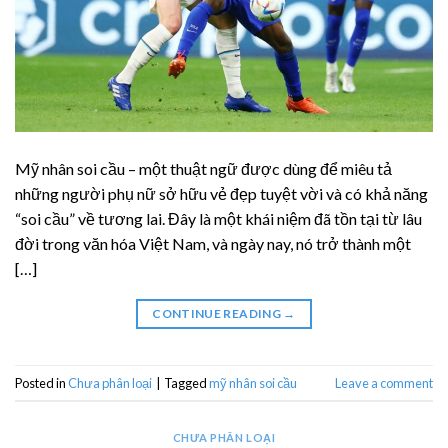
Mỹ nhân soi cầu – một thuật ngữ được dùng để miêu tả
những người phụ nữ sở hữu vẻ đẹp tuyệt vời và có khả năng
“soi cầu” về tương lai. Đây là một khái niệm đã tồn tại từ lâu
đời trong văn hóa Việt Nam, và ngày nay, nó trở thành một
[…]
CONTINUE READING
→
Posted in
Chưa phân loại
|
Tagged
mỹ nhân soi cầu
Leave a comment
CHƯA PHÂN LOẠI