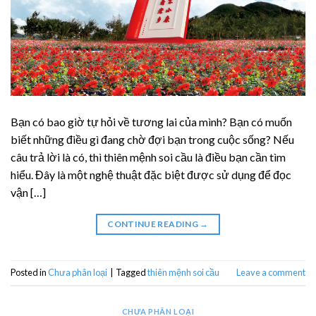
Bạn có bao giờ tự hỏi về tương lai của mình? Bạn có muốn
biết những điều gì đang chờ đợi bạn trong cuộc sống? Nếu
câu trả lời là có, thì thiên mệnh soi cầu là điều bạn cần tìm
hiểu. Đây là một nghệ thuật đặc biệt được sử dụng để đọc
vận […]
CONTINUE READING
→
Posted in
Chưa phân loại
|
Tagged
thiên mệnh soi cầu
Leave a comment
CHƯA PHÂN LOẠI