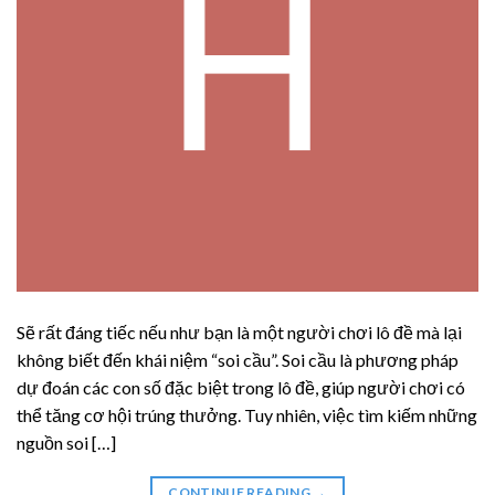
Sẽ rất đáng tiếc nếu như bạn là một người chơi lô đề mà lại
không biết đến khái niệm “soi cầu”. Soi cầu là phương pháp
dự đoán các con số đặc biệt trong lô đề, giúp người chơi có
thể tăng cơ hội trúng thưởng. Tuy nhiên, việc tìm kiếm những
nguồn soi […]
CONTINUE READING
→