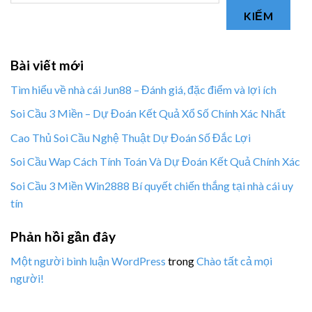
KIẾM
Bài viết mới
Tìm hiểu về nhà cái Jun88 – Đánh giá, đặc điểm và lợi ích
Soi Cầu 3 Miền – Dự Đoán Kết Quả Xổ Số Chính Xác Nhất
Cao Thủ Soi Cầu Nghệ Thuật Dự Đoán Số Đắc Lợi
Soi Cầu Wap Cách Tính Toán Và Dự Đoán Kết Quả Chính Xác
Soi Cầu 3 Miền Win2888 Bí quyết chiến thắng tại nhà cái uy
tín
Phản hồi gần đây
Một người bình luận WordPress
trong
Chào tất cả mọi
người!