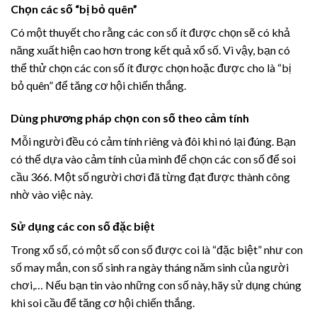
Chọn các số “bị bỏ quên”
Có một thuyết cho rằng các con số ít được chọn sẽ có khả
năng xuất hiện cao hơn trong kết quả xổ số. Vì vậy, bạn có
thể thử chọn các con số ít được chọn hoặc được cho là “bị
bỏ quên” để tăng cơ hội chiến thắng.
Dùng phương pháp chọn con số theo cảm tính
Mỗi người đều có cảm tính riêng và đôi khi nó lại đúng. Bạn
có thể dựa vào cảm tính của mình để chọn các con số để soi
cầu 366. Một số người chơi đã từng đạt được thành công
nhờ vào việc này.
Sử dụng các con số đặc biệt
Trong xổ số, có một số con số được coi là “đặc biệt” như con
số may mắn, con số sinh ra ngày tháng năm sinh của người
chơi,… Nếu bạn tin vào những con số này, hãy sử dụng chúng
khi soi cầu để tăng cơ hội chiến thắng.