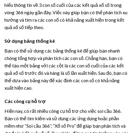
hiểu thông tin về 3 con số cuối của các kết quả xổ số trong
vòng 366 ngày gần đây. Việc này giúp bạn có thể phân tích xu
hướng và tìm ra các con số có khả năng xuất hiện trong kết
quả xổ số tiếp theo.
Sử dụng bảng thống kê
Bạn có thể sử dụng các bảng thống kê để giúp bạn nhanh
chóng tổng hợp và phân tích các con số. Chẳng hạn, bạn có
thể tạo một bảng với các cột là các con số cuối của các kết
quả xổ số trước đó và hàng là số lần xuất hiện. Sau đó, bạn có
thể dựa vào bảng này để xác định các con số có khả năng
xuất hiện cao.
Các công cụ hỗ trợ
Hiện nay, có rất nhiều công cụ hỗ trợ cho việc soi cầu 366.
Bạn có thể tìm kiếm và sử dụng các ứng dụng hoặc phần
mềm như “Soi cầu 366”, “Xổ số Pro” để giúp bạn phân tích và