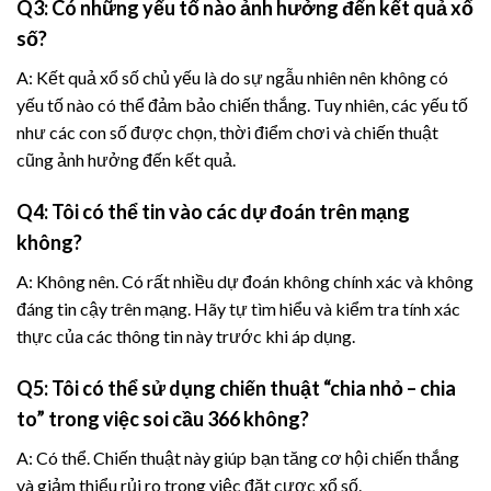
Q3: Có những yếu tố nào ảnh hưởng đến kết quả xổ
số?
A: Kết quả xổ số chủ yếu là do sự ngẫu nhiên nên không có
yếu tố nào có thể đảm bảo chiến thắng. Tuy nhiên, các yếu tố
như các con số được chọn, thời điểm chơi và chiến thuật
cũng ảnh hưởng đến kết quả.
Q4: Tôi có thể tin vào các dự đoán trên mạng
không?
A: Không nên. Có rất nhiều dự đoán không chính xác và không
đáng tin cậy trên mạng. Hãy tự tìm hiểu và kiểm tra tính xác
thực của các thông tin này trước khi áp dụng.
Q5: Tôi có thể sử dụng chiến thuật “chia nhỏ – chia
to” trong việc soi cầu 366 không?
A: Có thể. Chiến thuật này giúp bạn tăng cơ hội chiến thắng
và giảm thiểu rủi ro trong việc đặt cược xổ số.