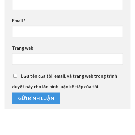
Email
*
Trang web
Lưu tên của tôi, email, và trang web trong trình
duyệt này cho lần bình luận kế tiếp của tôi.