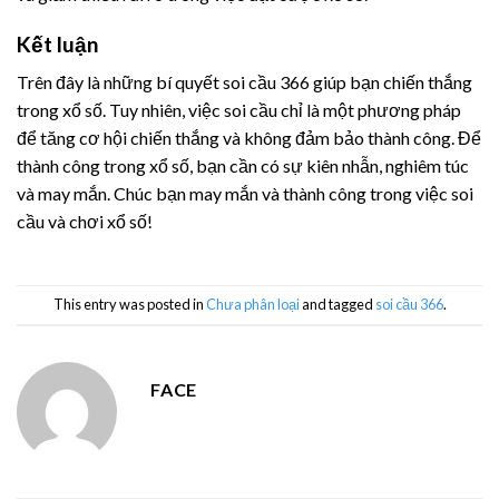
Kết luận
Trên đây là những bí quyết soi cầu 366 giúp bạn chiến thắng
trong xổ số. Tuy nhiên, việc soi cầu chỉ là một phương pháp
để tăng cơ hội chiến thắng và không đảm bảo thành công. Để
thành công trong xổ số, bạn cần có sự kiên nhẫn, nghiêm túc
và may mắn. Chúc bạn may mắn và thành công trong việc soi
cầu và chơi xổ số!
This entry was posted in
Chưa phân loại
and tagged
soi cầu 366
.
FACE